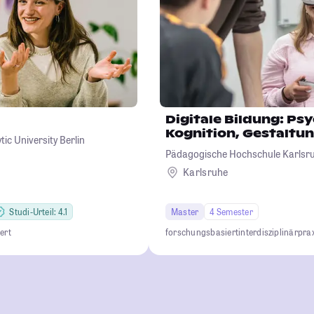
Digitale Bildung: Ps
Kognition, Gestaltu
ic University Berlin
Pädagogische Hochschule Karlsr
Karlsruhe
Studi-Urteil: 4.1
Master
4 Semester
ert
forschungsbasiert
interdisziplinär
pra