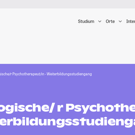
Studium
Orte
Inte
ische/r Psychotherapeut/in - Weiterbildungsstudiengang
ogische/ r Psychoth
iterbildungsstudien