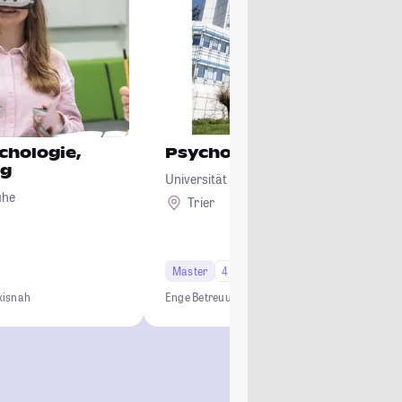
ychologie,
Psychologie
ng
Universität Trier
uhe
Trier
Master
4 Semester
Studi-Urteil: 4.1
xisnah
Enge Betreuung
Berufsbezogen
Forschung