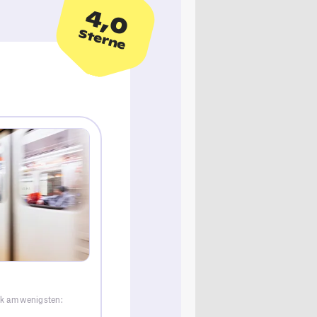
4,0
Sterne
ck am wenigsten: