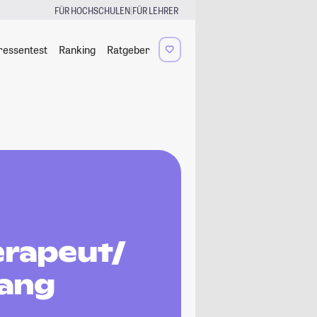
|
FÜR HOCHSCHULEN
FÜR LEHRER
ressentest
Ranking
Ratgeber
erapeut/
gang