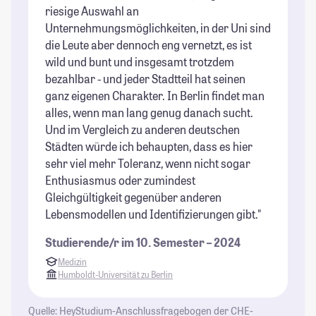
riesige Auswahl an
Un
Unternehmungsmöglichkeiten, in der Uni sind
im
die Leute aber dennoch eng vernetzt, es ist
St
wild und bunt und insgesamt trotzdem
bezahlbar - und jeder Stadtteil hat seinen
ganz eigenen Charakter. In Berlin findet man
alles, wenn man lang genug danach sucht.
Und im Vergleich zu anderen deutschen
Städten würde ich behaupten, dass es hier
sehr viel mehr Toleranz, wenn nicht sogar
Enthusiasmus oder zumindest
Gleichgültigkeit gegenüber anderen
Lebensmodellen und Identifizierungen gibt."
Studierende/r im 10. Semester – 2024
Medizin
Humboldt-Universität zu Berlin
Quelle: HeyStudium-Anschlussfragebogen der CHE-