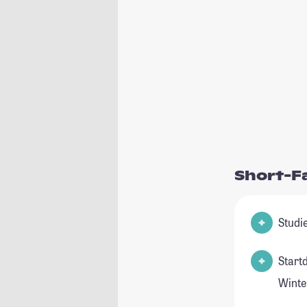
Short-F
Start
Winte