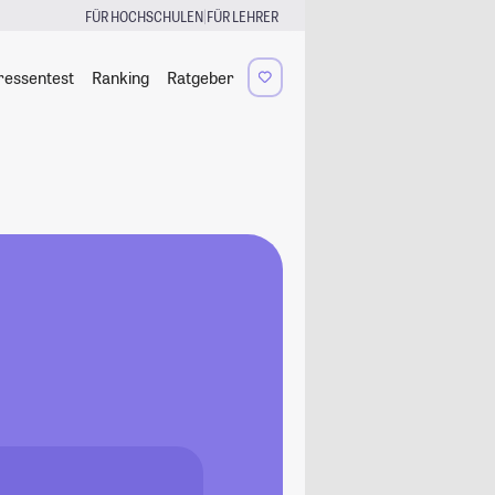
|
FÜR HOCHSCHULEN
FÜR LEHRER
ressentest
Ranking
Ratgeber