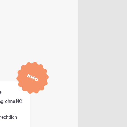
Info
e
g, ohne NC
rechtlich