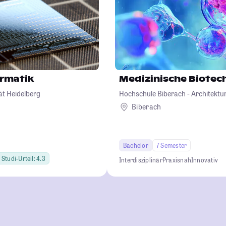
ormatik
Medizinische Biotec
ät Heidelberg
Hochschule Biberach - Architekt
Betriebswirtschaft und Biotechno
Biberach
Bachelor
7 Semester
Studi-Urteil: 4.3
Interdisziplinär
Praxisnah
Innovativ