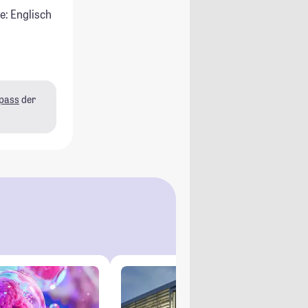
e: Englisch
pass
der