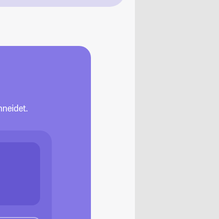
neidet.