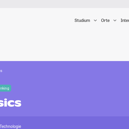
Studium
Orte
Inte
cs
anking
ics
 Technologie