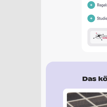
Regel
Studi
Das kö