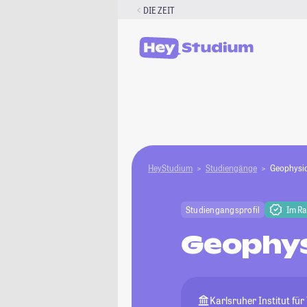
Zum
DIE ZEIT
Inhalt
springen
HeyStudium
Studiengänge
Geophysi
Studiengangsprofil
Im R
Geophys
Karlsruher Institut für