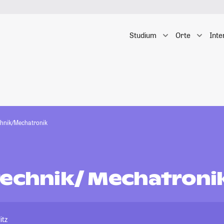
Studium
Orte
Inte
chnik/Mechatronik
technik/ Mechatroni
itz