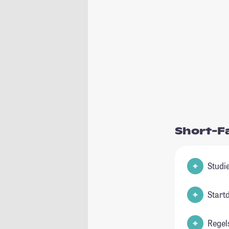
Short-F
Start
Regel