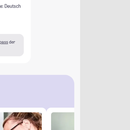
e: Deutsch
pass
der