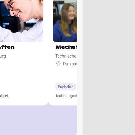
aften
Mechatronik
urg
Technische Universität Darmstadt
Darmstadt
Bachelor
6 Semester
Studi-Urteil: 4.0
tiert
Technologie
Ingenieur
Innovation