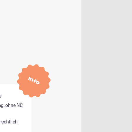
Info
e
g, ohne NC
rechtlich