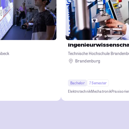
Ingenieurwissensch
übeck
Technische Hochschule Brandenb
Brandenburg
Bachelor
7 Semester
Elektrotechnik
Mechatronik
Praxisorien