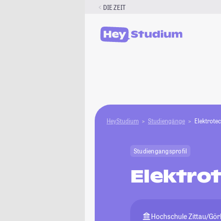
Zum
DIE ZEIT
Inhalt
springen
HeyStudium
Studiengänge
Elektrote
Studiengangsprofil
Elektro
Hochschule Zittau/Görl