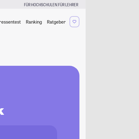
|
FÜR HOCHSCHULEN
FÜR LEHRER
ressentest
Ranking
Ratgeber
k