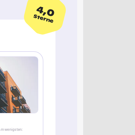
4,0
Sterne
 am wenigsten: