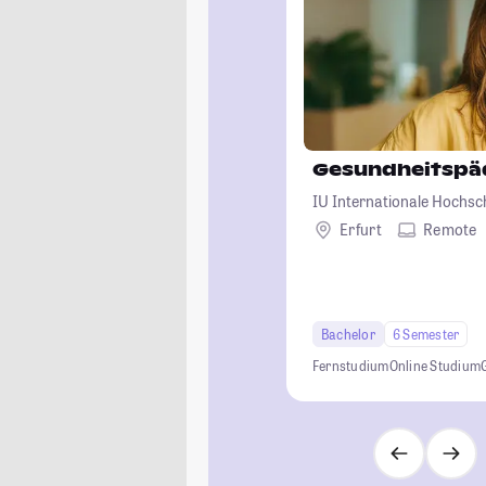
Gesundheitspä
IU Internationale Hochsc
Erfurt
Remote
Bachelor
6 Semester
Fernstudium
Online Studium