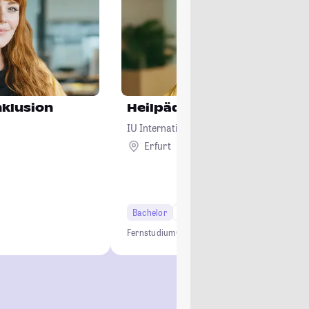
nklusion
Heilpädagogik
IU Internationale Hochschule
Erfurt
Remote
Bachelor
6 Semester
Fernstudium
Online Studium
Pädagogik