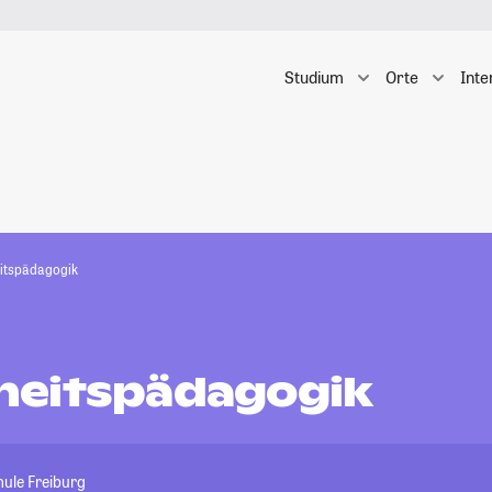
Studium
Orte
Inte
itspädagogik
eitspädagogik
ule Freiburg