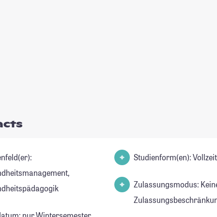
acts
nfeld(er):
Studienform(en): Vollze
ndheitsmanagement,
Zulassungsmodus: Kein
dheitspädagogik
Zulassungsbeschränkun
datum: nur Wintersemester