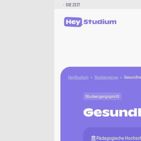
Zum
DIE ZEIT
Inhalt
springen
HeyStudium
Studiengänge
Gesundhe
Studiengangsprofil
Gesundh
Pädagogische Hochsch