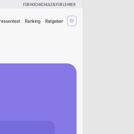
|
FÜR HOCHSCHULEN
FÜR LEHRER
ressentest
Ranking
Ratgeber