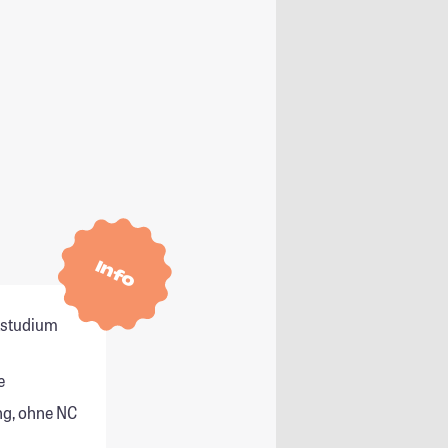
Info
itstudium
e
g, ohne NC