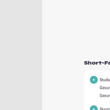
Short-F
Studie
Gesu
Gesun
Start