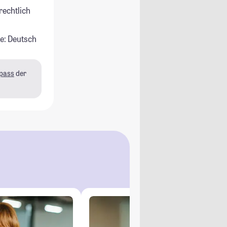
rechtlich
e: Deutsch
pass
der