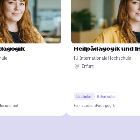
dagogik
Heilpädagogik und I
hule
IU Internationale Hochschule
Erfurt
Bachelor
6 Semester
Gesundheit
Fernstudium
Pädagogik