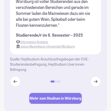
Würzburg ist voller Studierenden aus den
in
verschiedensten Bereichen und gerade im
An
Sommer laden die Mainwiesen dazu ein sie
kl
alle bei gutem Wein, Spikeball oder beim
un
Floaten kennenzulernen."
St
Studierende/r im 6. Semester – 2023
Information Systems
Julius-Maximilians-Universität Würzburg
Quelle: HeyStudium-Anschlussfragebogen der CHE-
Studierendenbefragung, HeyStudium User:innen-
Befragung
Mehr zum Studium in Würzburg