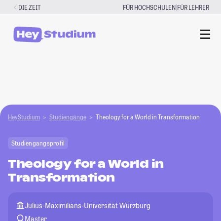
Zum
|
DIE ZEIT
FÜR HOCHSCHULEN
FÜR LEHRER
Inhalt
springen
HeyStudium
Studiengänge
Theology for a World in Transformation
Studiengangsprofil
Theology for a World in
Transformation
Julius-Maximilians-Universität Würzburg
Master