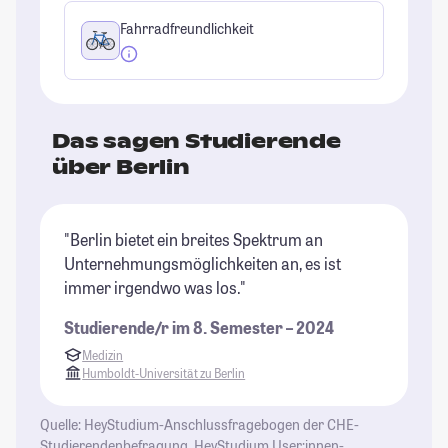
Fahrradfreundlichkeit
Das sagen Studierende
über Berlin
"Berlin bietet ein breites Spektrum an
"B
Unternehmungsmöglichkeiten an, es ist
of
immer irgendwo was los."
St
Studierende/r im 8. Semester – 2024
Medizin
Humboldt-Universität zu Berlin
Quelle: HeyStudium-Anschlussfragebogen der CHE-
Studierendenbefragung, HeyStudium User:innen-