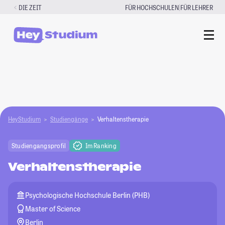
Zum
|
DIE ZEIT
FÜR HOCHSCHULEN
FÜR LEHRER
Inhalt
springen
HeyStudium
Studiengänge
Verhaltenstherapie
Studiengangsprofil
Im Ranking
Verhaltenstherapie
Psychologische Hochschule Berlin (PHB)
Master of Science
Berlin