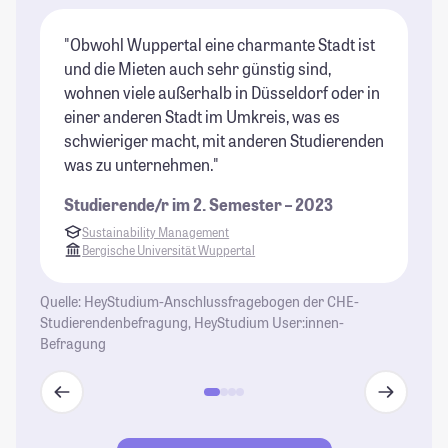
"Obwohl Wuppertal eine charmante Stadt ist
"S
und die Mieten auch sehr günstig sind,
Ba
wohnen viele außerhalb in Düsseldorf oder in
St
einer anderen Stadt im Umkreis, was es
schwieriger macht, mit anderen Studierenden
was zu unternehmen."
Studierende/r im 2. Semester – 2023
Sustainability Management
Bergische Universität Wuppertal
Quelle: HeyStudium-Anschlussfragebogen der CHE-
Studierendenbefragung, HeyStudium User:innen-
Befragung