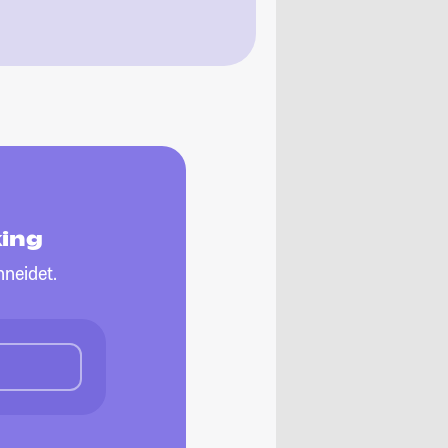
ing
neidet.