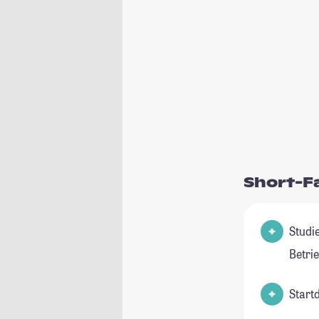
Short-F
Studie
Betri
Start