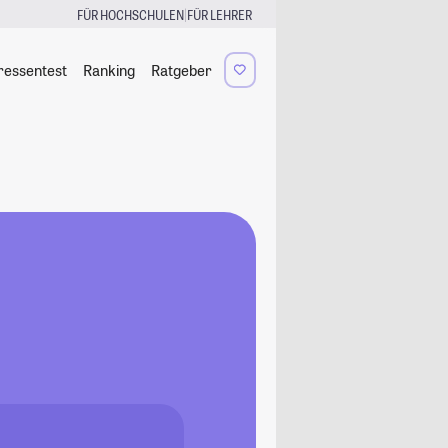
|
FÜR HOCHSCHULEN
FÜR LEHRER
ressentest
Ranking
Ratgeber