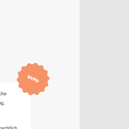
Info
che
g,
rechtlich