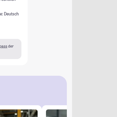
e: Deutsch
pass
der