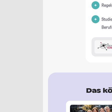
Regel
Studi
Beruf
Das kö