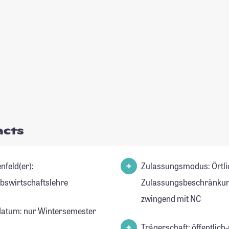
acts
nfeld(er):
Zulassungsmodus: Örtli
ebswirtschaftslehre
Zulassungsbeschränkun
zwingend mit NC
datum: nur Wintersemester
Trägerschaft: öffentlich-