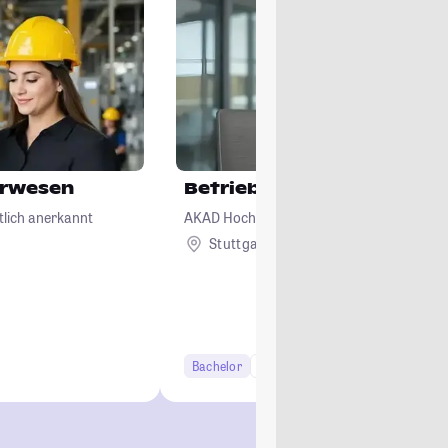
urwesen
Betriebswirtschaftslehre
tlich anerkannt
AKAD Hochschule Stuttgart - staatlich an
Stuttgart
Bachelor
6 Semester