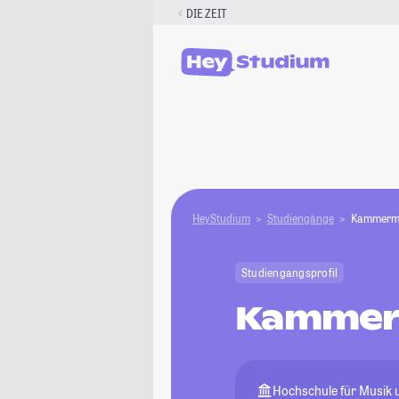
Zum
DIE ZEIT
Inhalt
springen
HeyStudium
Studiengänge
Kammerm
Studiengangsprofil
Kammer
Hochschule für Musik u