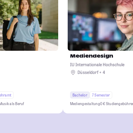
Mediendesign
IU Internationale Hochschule
Düsseldorf + 4
ehramt
Bachelor
7 Semester
Musik als Beruf
Mediengestaltung
0 € Studiengebühre