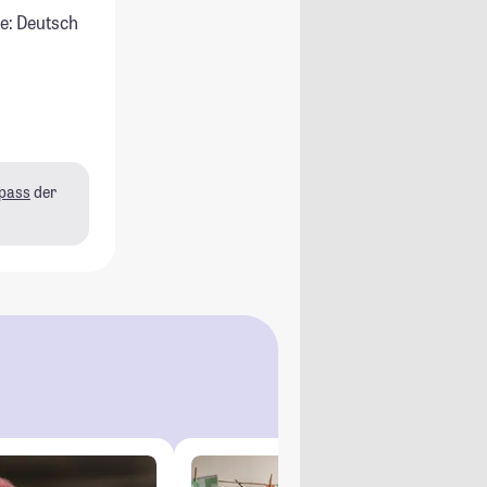
e: Deutsch
pass
der