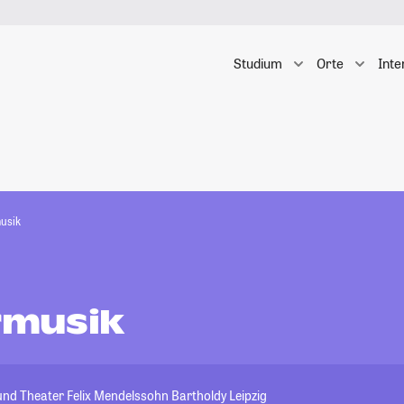
Studium
Orte
Inte
usik
musik
nd Theater Felix Mendelssohn Bartholdy Leipzig