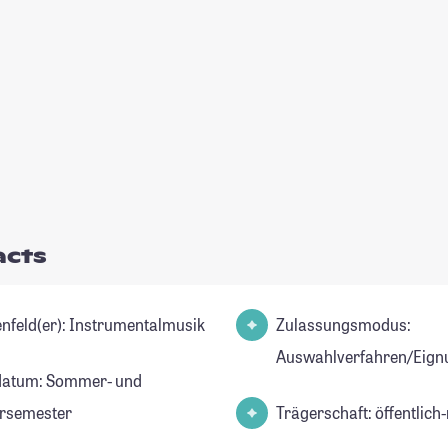
acts
Studienfeld(er): Instrumentalmusik
Zulassungsmodus:
Auswahlverfahren/Eign
datum: Sommer- und
rsemester
Trägerschaft: öffentlich-