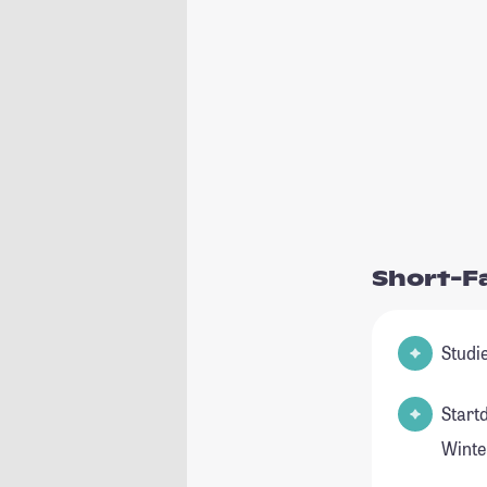
Short-F
Start
Winte