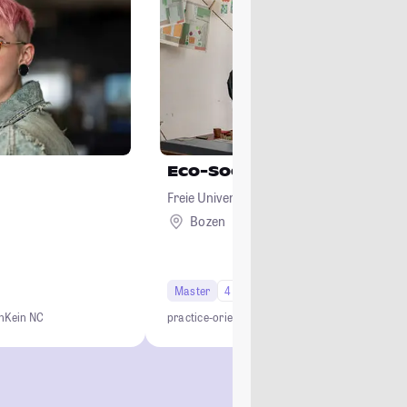
Eco-Social Design
Freie Universität Bozen
Bozen
Ausland
Master
4 Semester
n
Kein NC
practice-oriented
transdisciplinary
internationa