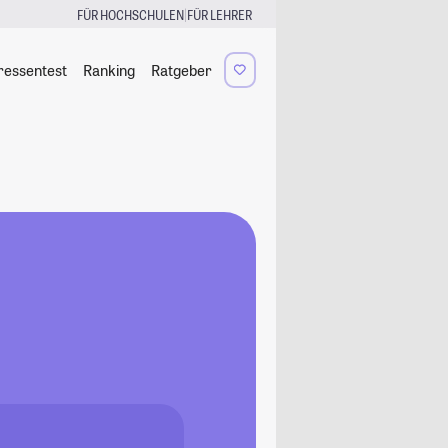
|
FÜR HOCHSCHULEN
FÜR LEHRER
ressentest
Ranking
Ratgeber