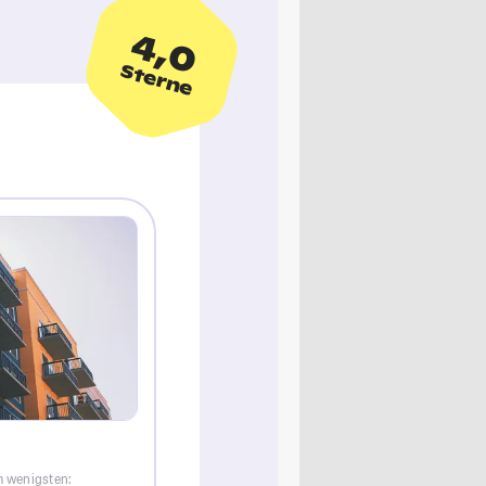
4,0
Sterne
m wenigsten: