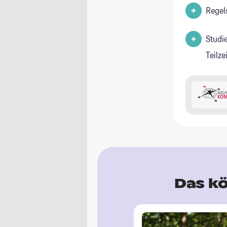
Regel
Studi
Teilz
Das kö