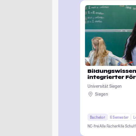
Bildungswissen
integrierter F
Universität Siegen
Siegen
Bachelor
6 Semester
L
NC-frei
Alle Fächer
Alle Schul