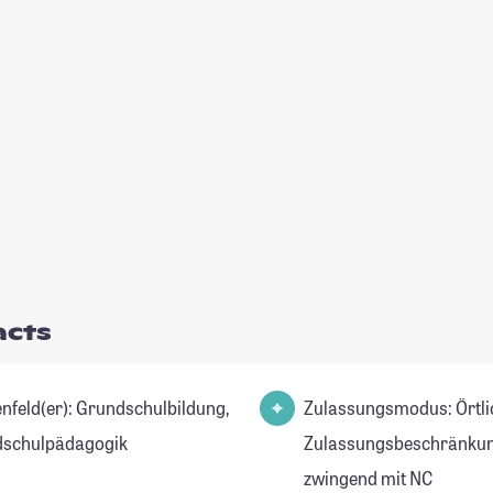
acts
r): Grundschulbildung,
Zulassungsmodus: Örtli
schulpädagogik
Zulassungsbeschränkun
zwingend mit NC