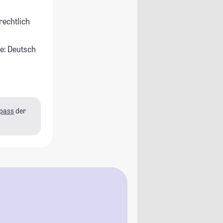
rechtlich
e: Deutsch
pass
der