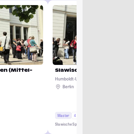
en (Mittel-
Slawische Sprachen
Humboldt-Universität zu Berlin
Berlin
Master
4 Semester
Slawische Sprachen
Slawistik
Slavistik