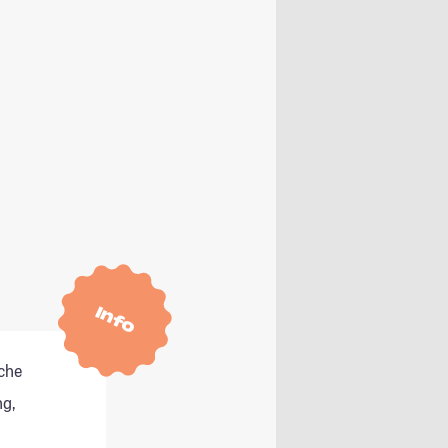
Info
che
g,