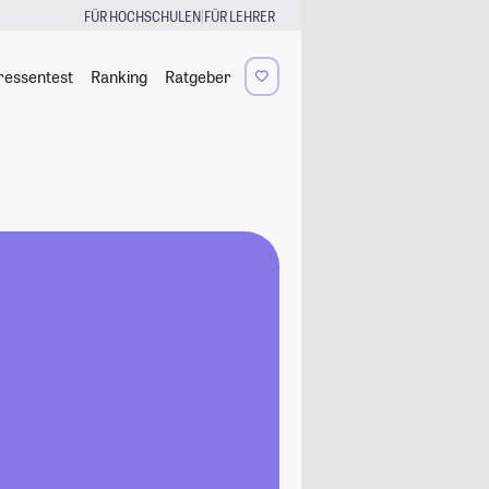
|
FÜR HOCHSCHULEN
FÜR LEHRER
ressentest
Ranking
Ratgeber