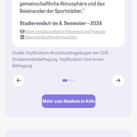
gemeinschaftliche Atmosphäre und das
Le
Beieinander der Sportstätten."
ha
Studierende/r im 4. Semester – 2024
St
Sport und Gesundheit in Prävention und Therapie
Deutsche Sporthochschule Köln
Quelle: HeyStudium-Anschlussfragebogen der CHE-
Studierendenbefragung, HeyStudium User:innen-
Befragung
Mehr zum Studium in Köln