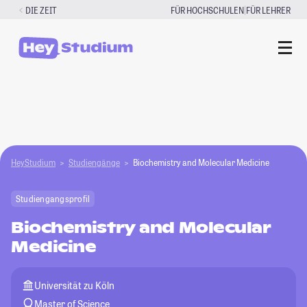
Zum
|
DIE ZEIT
FÜR HOCHSCHULEN
FÜR LEHRER
Inhalt
springen
HeyStudium
Studiengänge
Biochemistry and Molecular Medicine
Studiengangsprofil
Biochemistry and Molecular
Medicine
Universität zu Köln
Master of Science