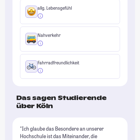
allg. Lebensgefühl
Nahverkehr
Fahrradfreundlichkeit
Das sagen Studierende
über Köln
"Ich glaube das Besondere an unserer
"K
Hochschule ist das Miteinander, die
es