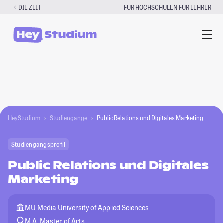
Zum
|
DIE ZEIT
FÜR HOCHSCHULEN
FÜR LEHRER
Inhalt
springen
HeyStudium
Studiengänge
Public Relations und Digitales Marketing
Studiengangsprofil
Public Relations und Digitales
Marketing
MU Media University of Applied Sciences
M.A. Master of Arts