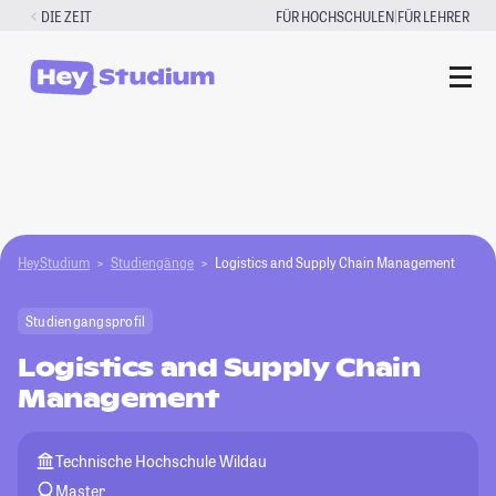
Zum
|
DIE ZEIT
FÜR HOCHSCHULEN
FÜR LEHRER
Inhalt
springen
HeyStudium
Studiengänge
Logistics and Supply Chain Management
Studiengangsprofil
Logistics and Supply Chain
Management
Technische Hochschule Wildau
Master