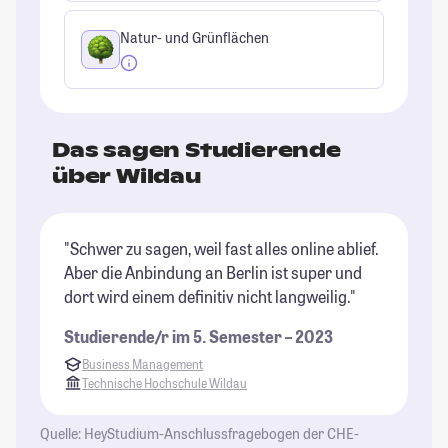
Natur- und Grünflächen
Das sagen Studierende
über Wildau
"Schwer zu sagen, weil fast alles online ablief.
"K
Aber die Anbindung an Berlin ist super und
St
dort wird einem definitiv nicht langweilig."
Studierende/r im 5. Semester – 2023
Business Management
Technische Hochschule Wildau
Quelle: HeyStudium-Anschlussfragebogen der CHE-