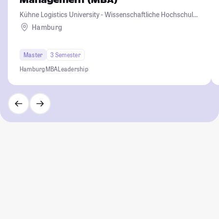
Management (MBA)
Kühne Logistics University - Wissenschaftliche Hochschule
für Logistik und Unternehmensführung
Hamburg
Master
3 Semester
Hamburg
MBA
Leadership