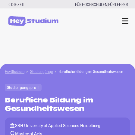
Zum
|
DIE ZEIT
FÜR HOCHSCHULEN
FÜR LEHRER
Inhalt
springen
HeyStudium
Studiengänge
Berufliche Bildung im Gesundheitswesen
Studiengangsprofil
Berufliche Bildung im
Gesundheitswesen
SRH University of Applied Sciences Heidelberg
Master of Arts