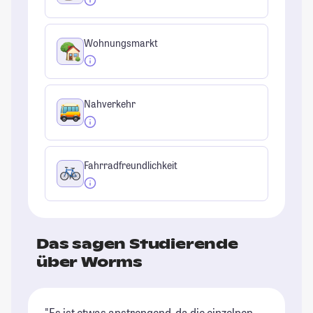
Wohnungsmarkt
Nahverkehr
Fahrradfreundlichkeit
Das sagen Studierende
über Worms
"Es ist etwas anstrengend, da die einzelnen
"D