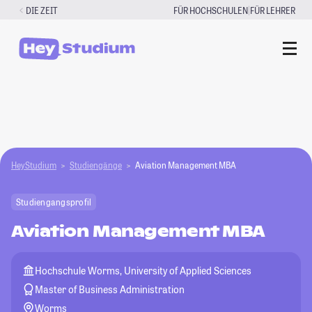
Zum
|
DIE ZEIT
FÜR HOCHSCHULEN
FÜR LEHRER
Inhalt
springen
HeyStudium
Studiengänge
Aviation Management MBA
Studiengangsprofil
Aviation Management MBA
Hochschule Worms, University of Applied Sciences
Master of Business Administration
Worms