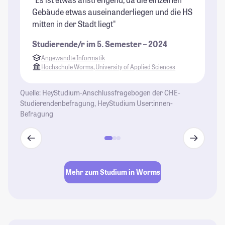
Gebäude etwas auseinanderliegen und die HS
un
mitten in der Stadt liegt"
ni
pr
Studierende/r im 5. Semester – 2024
St
Angewandte Informatik
Hochschule Worms, University of Applied Sciences
Quelle: HeyStudium-Anschlussfragebogen der CHE-
Studierendenbefragung, HeyStudium User:innen-
Befragung
Mehr zum Studium in Worms