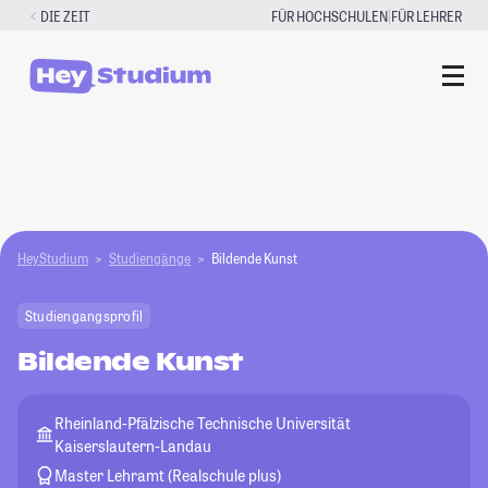
Zum
|
DIE ZEIT
FÜR HOCHSCHULEN
FÜR LEHRER
Inhalt
springen
HeyStudium
Studiengänge
Bildende Kunst
Studiengangsprofil
Bildende Kunst
Rheinland-Pfälzische Technische Universität
Kaiserslautern-Landau
Master Lehramt (Realschule plus)