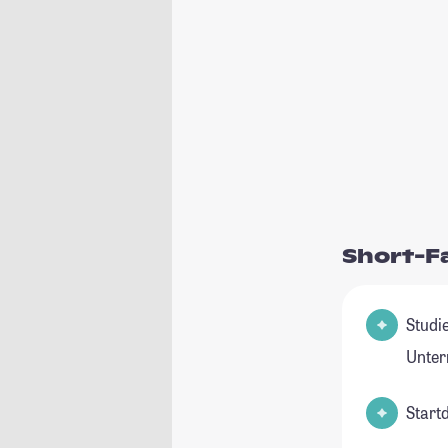
Short-F
Studie
Unte
Start