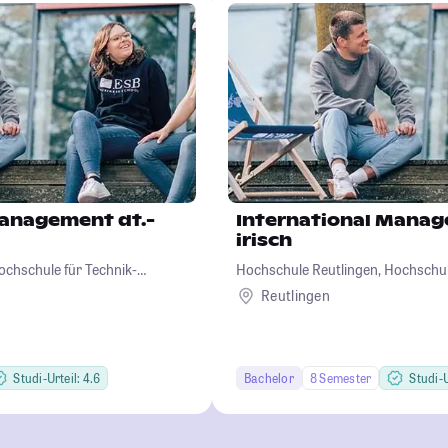
Management dt.-
International Manag
irisch
ochschule für Technik-
Hochschule Reutlingen, Hochschul
sign
Wirtschaft-Informatik-Design
Reutlingen
Studi-Urteil: 4.6
Bachelor
8 Semester
Studi-U