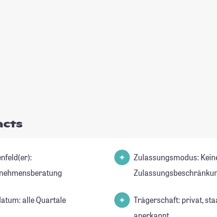
acts
nfeld(er):
Zulassungsmodus: Kein
rnehmensberatung
Zulassungsbeschränkun
datum: alle Quartale
Trägerschaft: privat, sta
anerkannt