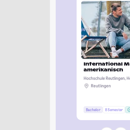
International 
amerikanisch
Hochschule Reutlingen, H
Wirtschaft-Informatik-De
Reutlingen
Bachelor
8 Semester