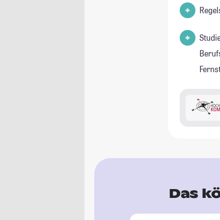
Regel
Studi
Beruf
Ferns
Das kö