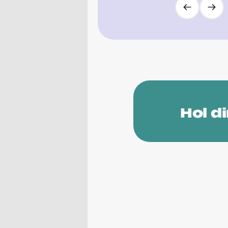
Hol d