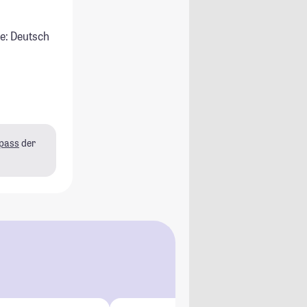
e: Deutsch
pass
der