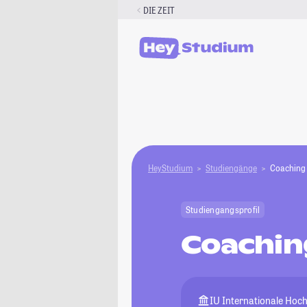
Zum
DIE ZEIT
Inhalt
springen
HeyStudium
Studiengänge
Coaching
Studiengangsprofil
Coachin
IU Internationale Hoc