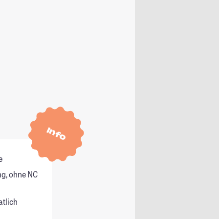
Info
e
g, ohne NC
atlich