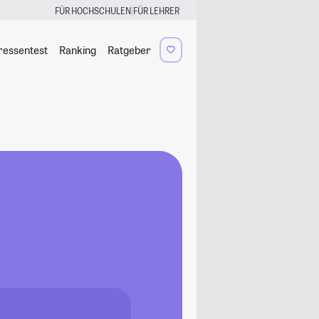
|
FÜR HOCHSCHULEN
FÜR LEHRER
ressentest
Ranking
Ratgeber