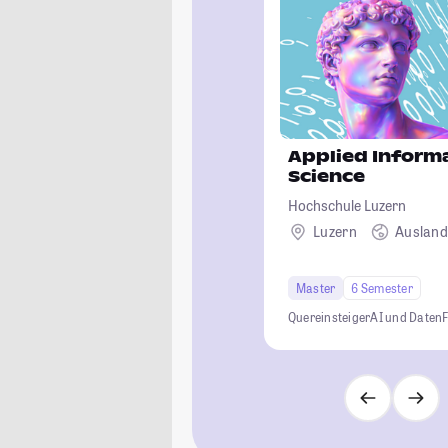
Applied Inform
Science
Hochschule Luzern
Luzern
Auslan
Master
6 Semester
Quereinsteiger
AI und Daten
F