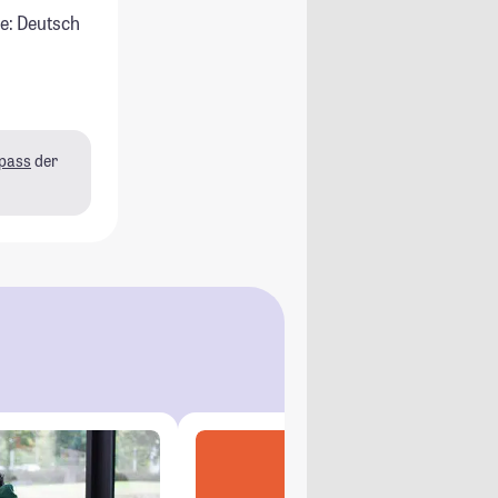
e: Deutsch
pass
der