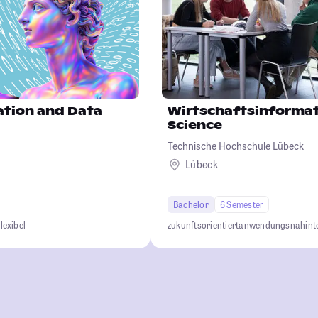
ation and Data
Wirtschaftsinformat
Science
Technische Hochschule Lübeck
d
Lübeck
Bachelor
6 Semester
lexibel
zukunftsorientiert
anwendungsnah
int