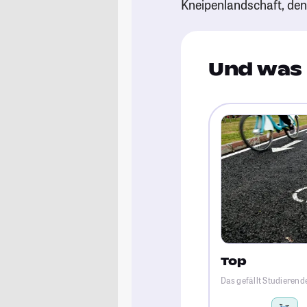
Kneipenlandschaft, de
Und was 
Top
Das gefällt Studierend