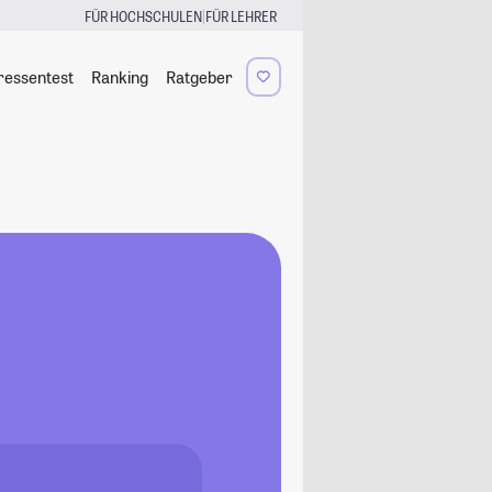
|
FÜR HOCHSCHULEN
FÜR LEHRER
ressentest
Ranking
Ratgeber