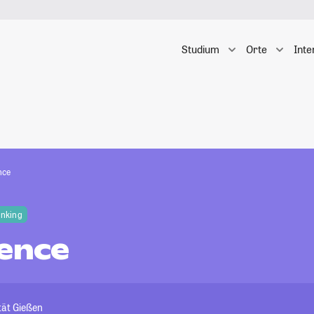
Studium
Orte
Inte
nce
anking
ience
tät Gießen