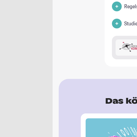
Regel
Studi
Das kö