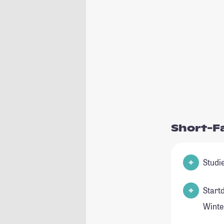
Short-F
Start
Winte