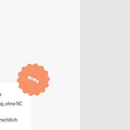
Info
e
g, ohne NC
rechtlich