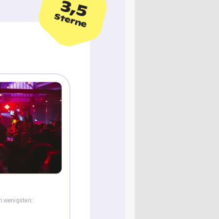
3,5
Sterne
m wenigsten: