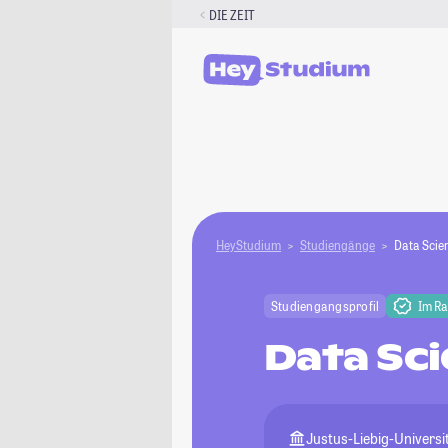
Zum
DIE ZEIT
Inhalt
springen
HeyStudium
Studiengänge
Data Scie
Studiengangsprofil
Im R
Data Sc
Justus-Liebig-Universi