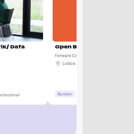
ik/ Data
Open Bachelor's
Forward College
Lisboa
Ausland
Bachelor
6 Semester
erdisziplinär