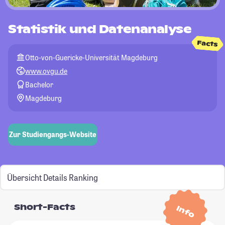
Statistik und Datenanalyse
Facts
Otto-von-Guericke-Universität Magdeburg
www.ovgu.de
Bachelor
Magdeburg
Zur Studiengangs-Website
Übersicht
Details
Ranking
Short-Facts
Info