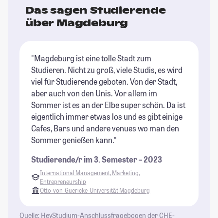
Das sagen Studierende
über Magdeburg
"Magdeburg ist eine tolle Stadt zum
"S
Studieren. Nicht zu groß, viele Studis, es wird
So
viel für Studierende geboten. Von der Stadt,
um
aber auch von den Unis. Vor allem im
M
Sommer ist es an der Elbe super schön. Da ist
St
eigentlich immer etwas los und es gibt einige
Cafes, Bars und andere venues wo man den
Sommer genießen kann."
Studierende/r im 3. Semester – 2023
International Management, Marketing,
Entrepreneurship
Otto-von-Guericke-Universität Magdeburg
Quelle: HeyStudium-Anschlussfragebogen der CHE-