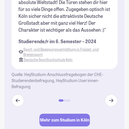
absolute Weltstadt! Die Türen stehen dir hier
ma
für so viele Dinge offen. Zugegeben optisch ist
Du
Köln sicher nicht die attraktivste Deutsche
je
Großstadt aber mit ganz viel Herz! Der
Be
Charakter ist wichtiger als das Aussehen :)"
Ei
fr
Studierende/r im 6. Semester – 2024
Bl
Sport- und Bewegungsvermittlung in Freizeit- und
Breitensport
St
Deutsche Sporthochschule Köln
Quelle: HeyStudium-Anschlussfragebogen der CHE-
Studierendenbefragung, HeyStudium User:innen-
Befragung
Mehr zum Studium in Köln