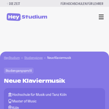
Zum
|
DIE ZEIT
FÜR HOCHSCHULEN
FÜR LEHRER
Inhalt
springen
HeyStudium
Studiengänge
Neue Klaviermusik
Studiengangsprofil
Neue Klaviermusik
Hochschule für Musik und Tanz Köln
Master of Music
Köln