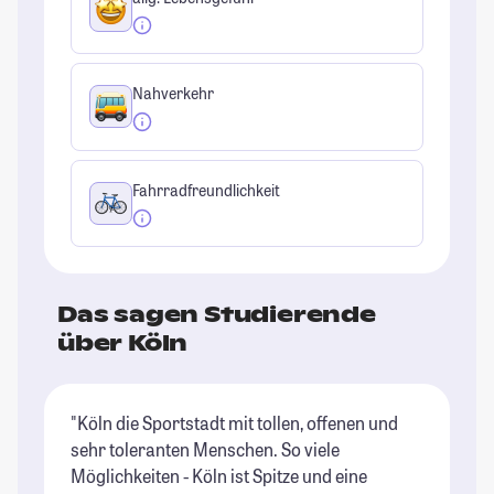
Nahverkehr
Fahrradfreundlichkeit
Das sagen Studierende
über Köln
"Köln die Sportstadt mit tollen, offenen und
"K
sehr toleranten Menschen. So viele
du
Möglichkeiten - Köln ist Spitze und eine
ma