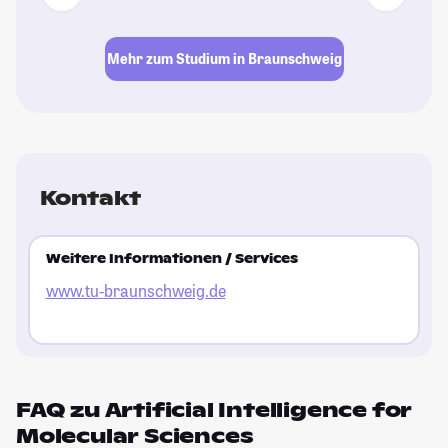
Be
au
So
Mehr zum Studium in Braunschweig
ka
mi
Wo
al
St
Kontakt
Weitere Informationen / Services
www.tu-braunschweig.de
FAQ zu Artificial Intelligence for
Molecular Sciences