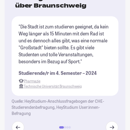
über Braunschweig
"Die Stadt ist zum studieren geeignet, da kein
"B
Weg länger als 15 Minuten mit dem Rad ist
St
und es dennoch alles gibt, was eine normale
ni
"Großstadt" bieten sollte. Es gibt viele
An
Studenten und tolle Veranstaltungen,
Mi
besonders im Bezug auf Sport."
er
Un
Studierende/r im 4. Semester – 2024
is
Pharmazie
sc
Technische Universität Braunschweig
ei
re
Quelle: HeyStudium-Anschlussfragebogen der CHE-
un
Studierendenbefragung, HeyStudium User:innen-
ni
Befragung
Ko
im