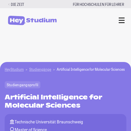
Zum
|
DIE ZEIT
FÜR HOCHSCHULEN
FÜR LEHRER
Inhalt
springen
HeyStudium
Studiengänge
Artificial Intelligence for Molecular Sciences
Studiengangsprofil
Artificial Intelligence for
Molecular Sciences
Technische Universität Braunschweig
Master of Science