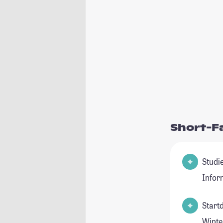
Short-F
Studienfel
Infor
Start
Winte