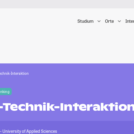
Studium
Orte
Inte
chnik-Interaktion
anking
Technik-Interaktio
University of Applied Sciences