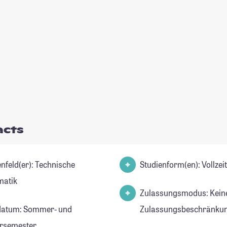
acts
d(er): Technische
Studienform(en): Vollze
matik
Zulassungsmodus: Kein
datum: Sommer- und
Zulassungsbeschränkun
rsemester