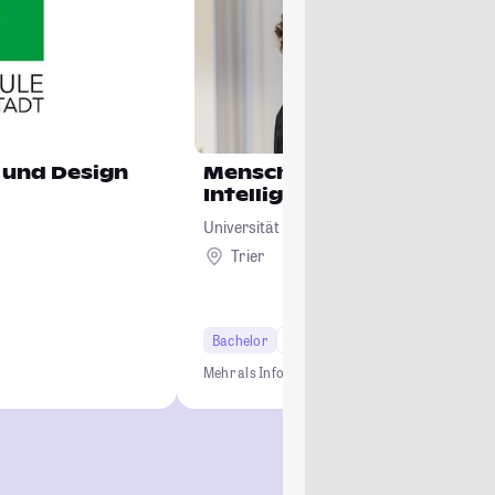
 und Design
Menschenzentrierte Küns
Intelligenz
Universität Trier
Trier
Bachelor
6 Semester
Mehr als Informatik
Interdisziplinär
Zukunftsorie