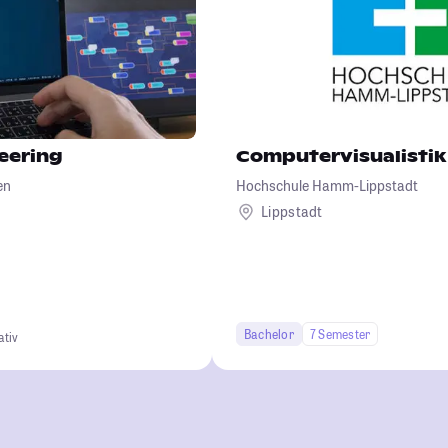
eering
Computervisualistik
en
Hochschule Hamm-Lippstadt
Lippstadt
Bachelor
7 Semester
ativ