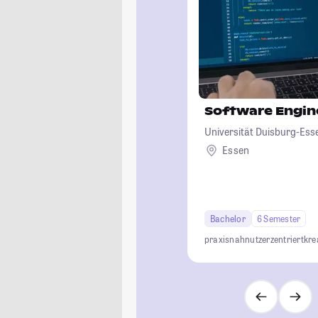
Software Engin
Universität Duisburg-Ess
Essen
Bachelor
6 Semester
praxisnah
nutzerzentriert
kre