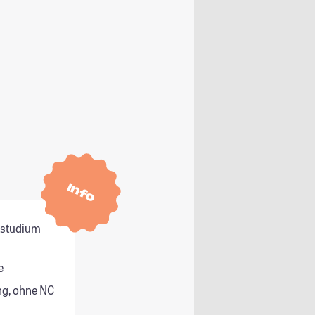
Info
itstudium
e
g, ohne NC