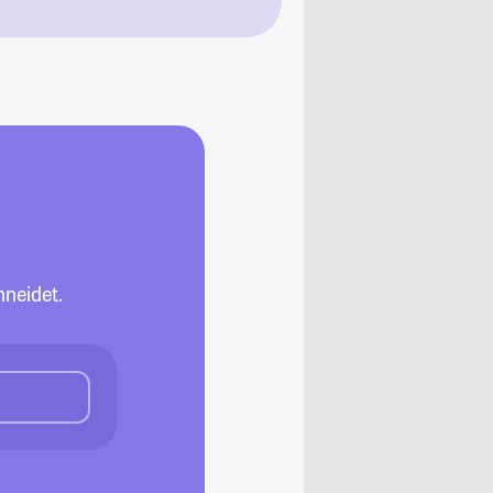
neidet.