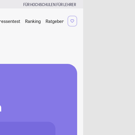
|
FÜR HOCHSCHULEN
FÜR LEHRER
ressentest
Ranking
Ratgeber
n