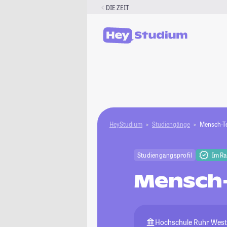
Zum
DIE ZEIT
Inhalt
springen
HeyStudium
Studiengänge
Mensch-Te
Studiengangsprofil
Im R
Mensch-
Hochschule Ruhr West- 