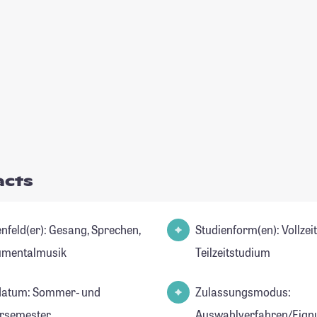
acts
er): Gesang, Sprechen,
Studienform(en): Vollzei
umentalmusik
Teilzeitstudium
datum: Sommer- und
Zulassungsmodus:
rsemester
Auswahlverfahren/Eign