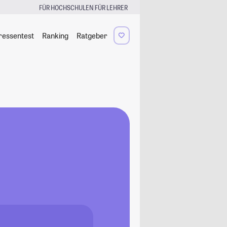
|
FÜR HOCHSCHULEN
FÜR LEHRER
ressentest
Ranking
Ratgeber