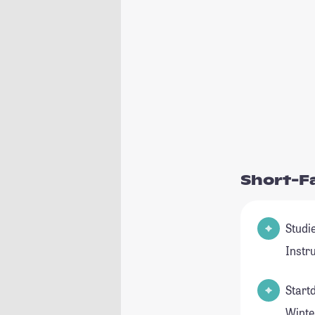
Short-F
Studienfeld(
Instr
Start
Winte