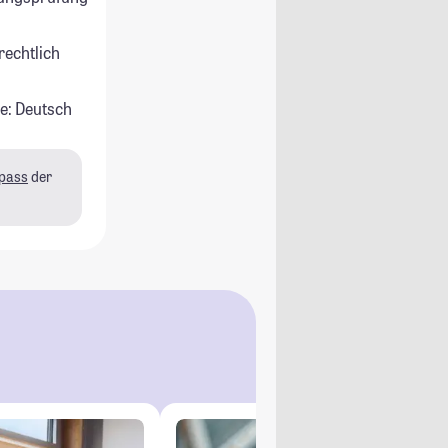
rechtlich
e: Deutsch
pass
der