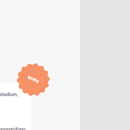
Info
tstudium,
ungsprüfung