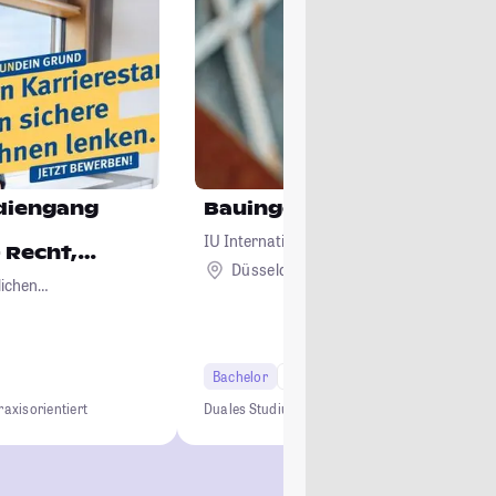
diengang
Bauingenieurwesen
IU Internationale Hochschule
 Recht,
Düsseldorf + 7
Verwaltung
lichen
Bachelor
7 Semester
raxisorientiert
Duales Studium
0 € Studiengebühren
Kein NC