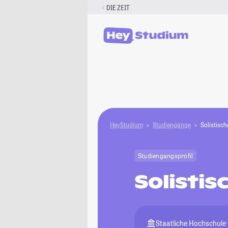
Zum
DIE ZEIT
Inhalt
springen
HeyStudium
Studiengänge
Solistisc
Studiengangsprofil
Solisti
Staatliche Hochschule