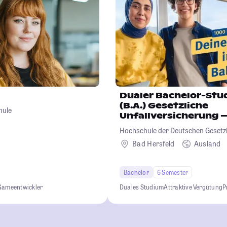
Dualer Bachelor-Stu
(B.A.) Gesetzliche
hule
Unfallversicherung –
Rehabilitation und 
Hochschule der Deutschen Gesetz
Unfallversicherung (HGU)
Bad Hersfeld
Ausland
Bachelor
6 Semester
Gameentwickler
Duales Studium
Attraktive Vergütung
P