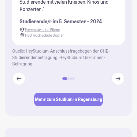
Studierende mit vielen Kneipen, Kinos und
St
Konzerten."
au
Studierende/r im 5. Semester – 2024
St
Psychiatrische Pflege
HSD Hochschule Döpfer
Quelle: HeyStudium-Anschlussfragebogen der CHE-
Studierendenbefragung, HeyStudium User:innen-
Befragung
Mehr zum Studium in Regensburg