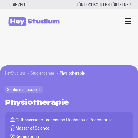
Zum
|
DIE ZEIT
FÜR HOCHSCHULEN
FÜR LEHRER
Inhalt
springen
HeyStudium
Studiengänge
Physiotherapie
Studiengangsprofil
Physiotherapie
Ostbayerische Technische Hochschule Regensburg
Master of Science
Regensburg