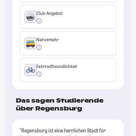
Club-Angebot
Nahverkehr
Fahrradfreundlichkeit
Das sagen Studierende
über Regensburg
"Regensburg ist eine herrlichen Stadt für
"R