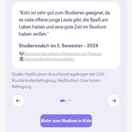
"Köln ist sehr gut zum Studieren geeignet, da
"I
es viele offene junge Leute gibt, die Spaß am
Ho
Leben haben und eine gute Zeit im Studium
ge
haben wollen."
Be
Studierende/r im 5. Semester – 2024
St
Sport und Gesundheit in Prävention und Therapie
Deutsche Sporthochschule Köln
Quelle: HeyStudium-Anschlussfragebogen der CHE-
Studierendenbefragung, HeyStudium User:innen-
Befragung
Mehr zum Studium in Köln