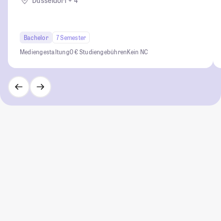
Düsseldorf + 4
Bachelor
7 Semester
Mediengestaltung
0 € Studiengebühren
Kein NC