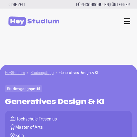
Zum
|
DIE ZEIT
FÜR HOCHSCHULEN
FÜR LEHRER
Inhalt
springen
HeyStudium
Studiengänge
Generatives Design & KI
Studiengangsprofil
Generatives Design & KI
Hochschule Fresenius
Master of Arts
Köln