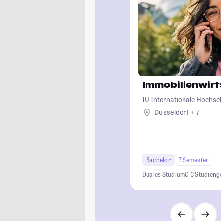
Immobilienwirt
IU Internationale Hochsc
Düsseldorf + 7
Bachelor
7 Semester
Duales Studium
0 € Studien