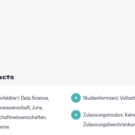
acts
(er): Data Science,
Studienform(en): Vollze
swissenschaft, Jura,
Zulassungsmodus: Kein
chaftswissenschaften,
Zulassungsbeschränkun
omie