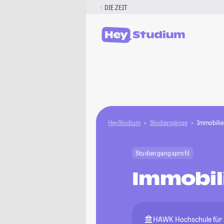
Zum
DIE ZEIT
Inhalt
springen
HeyStudium
Studiengänge
Immobili
Studiengangsprofil
Immobi
HAWK Hochschule für 