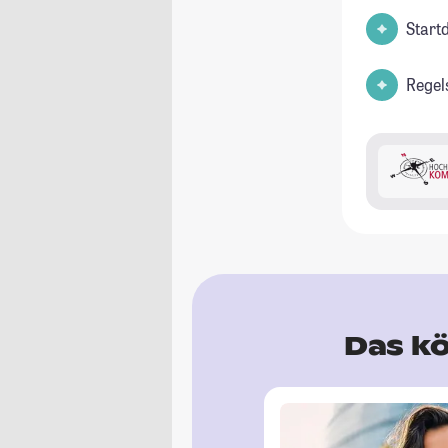
Start
Regel
Das kö