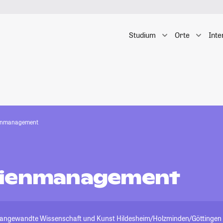
Studium
Orte
Inte
enmanagement
lienmanagement
angewandte Wissenschaft und Kunst Hildesheim/Holzminden/Göttingen