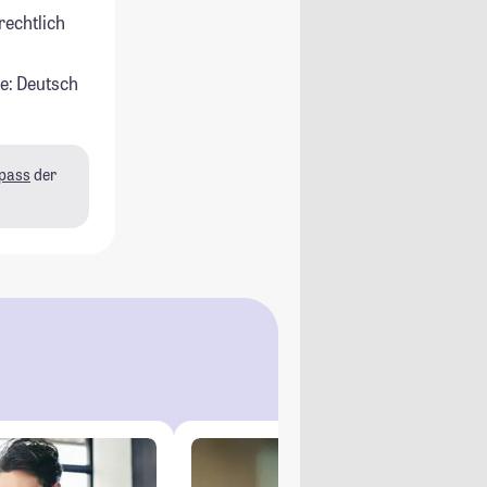
rechtlich
e: Deutsch
pass
der