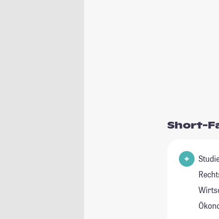
Short-F
Studienfeld
Recht
Wirts
Ökon