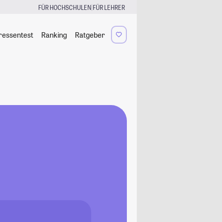
|
FÜR HOCHSCHULEN
FÜR LEHRER
ressentest
Ranking
Ratgeber