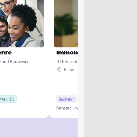
ehre
Immobilienwirtschaft
ur und Bauwesen,
IU Internationale Hochschule
logie
Erfurt
Remote
rteil: 3.9
Bachelor
6 Semester
Fernstudium
Online Studium
Immobilienmakler