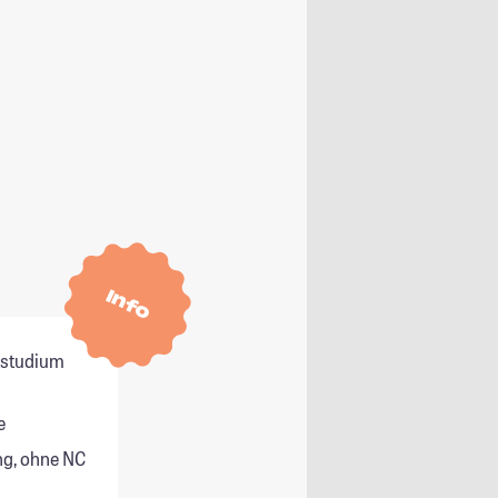
Info
itstudium
e
g, ohne NC