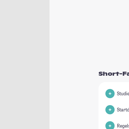
Short-F
Start
Regel