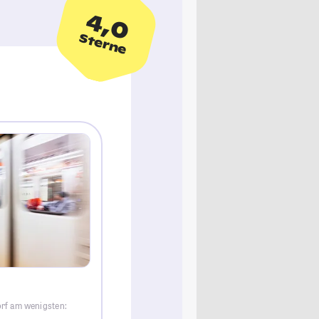
4,0
Sterne
orf am wenigsten: