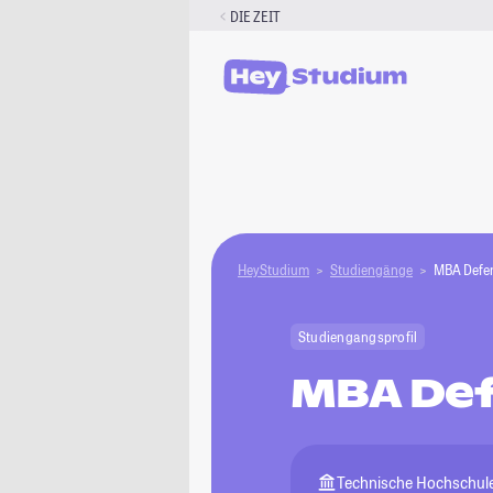
Zum
DIE ZEIT
Inhalt
springen
HeyStudium
Studiengänge
MBA Defen
Studiengangsprofil
MBA Def
Technische Hochschul