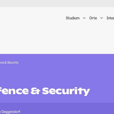
Studium
Orte
Inte
ce & Security
ence & Security
e Deggendorf