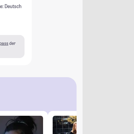
e: Deutsch
pass
der