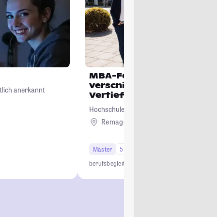
MBA-Fernstudienprogra
verschiedenen
tlich anerkannt
Vertiefungsrichtungen
Hochschule Koblenz
Remagen
Master
5 Semester
berufsbegleitend
praxisorientiert