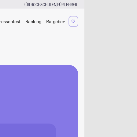
|
FÜR HOCHSCHULEN
FÜR LEHRER
ressentest
Ranking
Ratgeber