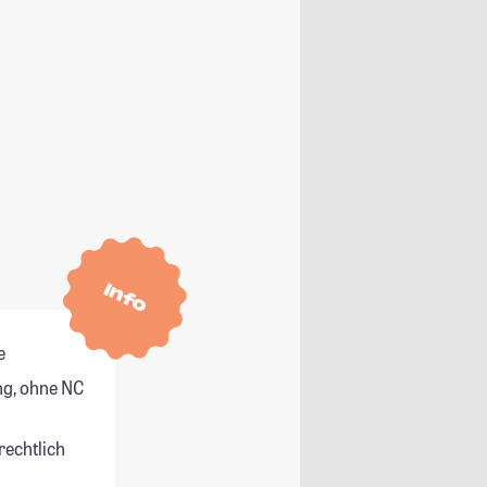
Info
e
g, ohne NC
rechtlich