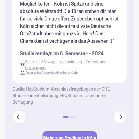
Möglichkeiten - Köln ist Spitze und eine
ge
absolute Weltstadt! Die Türen stehen dir hier
Be
für so viele Dinge offen. Zugegeben optisch ist
St
Köln sicher nicht die attraktivste Deutsche
Großstadt aber mit ganz viel Herz! Der
Charakter ist wichtiger als das Aussehen :)"
Studierende/r im 6. Semester – 2024
Sport- und Bewegungsvermittlung in Freizeit- und
Breitensport
Deutsche Sporthochschule Köln
Quelle: HeyStudium-Anschlussfragebogen der CHE-
Studierendenbefragung, HeyStudium User:innen-
Befragung
Mehr zum Studium in Köln