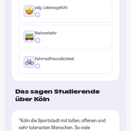
allg. Lebensgefühl
Nahverkehr
Fahrradfreundlichkeit
Das sagen Studierende
über Köln
"Köln die Sportstadt mit tollen, offenen und
"I
sehr toleranten Menschen. So viele
Ho