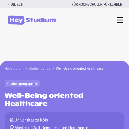
Zum
|
DIE ZEIT
FÜR HOCHSCHULEN
FÜR LEHRER
Inhalt
springen
HeyStudium
Studiengänge
Well-Being oriented Healthcare
Studiengangsprofil
Well-Being oriented
Healthcare
Universität zu Köln
Master of Well-Being oriented Healthcare