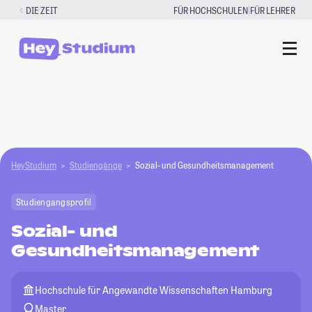
Zum
|
DIE ZEIT
FÜR HOCHSCHULEN
FÜR LEHRER
Inhalt
springen
HeyStudium
Studiengänge
Sozial- und Gesundheitsmanagement
Studiengangsprofil
Sozial- und
Gesundheitsmanagement
Hochschule für Angewandte Wissenschaften Hamburg
Master