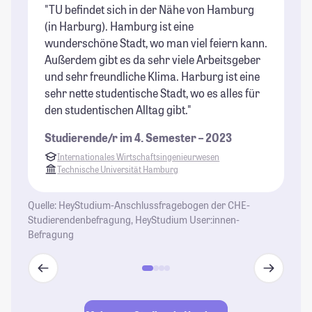
"TU befindet sich in der Nähe von Hamburg
"H
(in Harburg). Hamburg ist eine
St
wunderschöne Stadt, wo man viel feiern kann.
Außerdem gibt es da sehr viele Arbeitsgeber
und sehr freundliche Klima. Harburg ist eine
sehr nette studentische Stadt, wo es alles für
den studentischen Alltag gibt."
Studierende/r im 4. Semester – 2023
Internationales Wirtschaftsingenieurwesen
Technische Universität Hamburg
Quelle: HeyStudium-Anschlussfragebogen der CHE-
Studierendenbefragung, HeyStudium User:innen-
Befragung