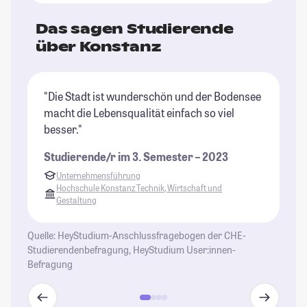
Das sagen Studierende
über Konstanz
"Die Stadt ist wunderschön und der Bodensee
"D
macht die Lebensqualität einfach so viel
ei
besser."
St
Studierende/r im 3. Semester – 2023
Unternehmensführung
Hochschule Konstanz Technik, Wirtschaft und
Gestaltung
Quelle: HeyStudium-Anschlussfragebogen der CHE-
Studierendenbefragung, HeyStudium User:innen-
Befragung