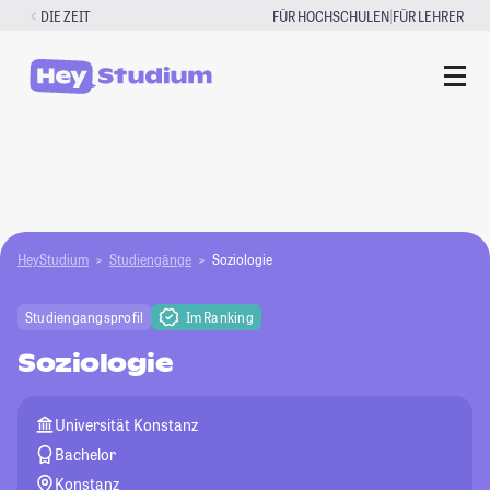
Zum
|
DIE ZEIT
FÜR HOCHSCHULEN
FÜR LEHRER
Inhalt
springen
HeyStudium
Studiengänge
Soziologie
Studiengangsprofil
Im Ranking
Soziologie
Universität Konstanz
Bachelor
Konstanz