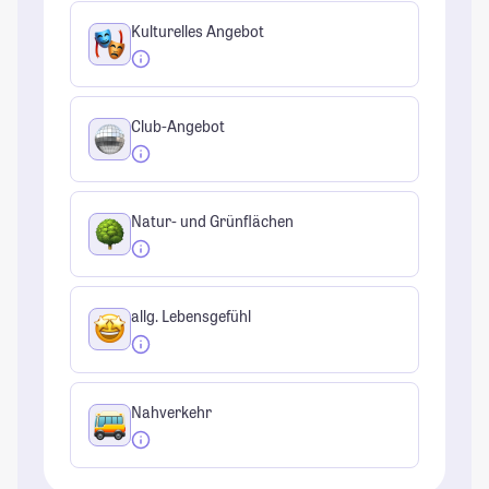
Kulturelles Angebot
Club-Angebot
Natur- und Grünflächen
allg. Lebensgefühl
Nahverkehr