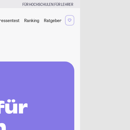
|
FÜR HOCHSCHULEN
FÜR LEHRER
ressentest
Ranking
Ratgeber
für
n,