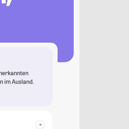
n
anerkannten
n im Ausland.