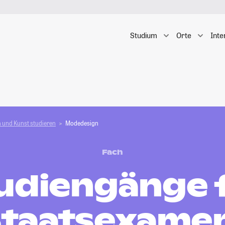
Studium
Orte
Inte
 und Kunst studieren
Modedesign
Fach
udiengänge 
taatsexame