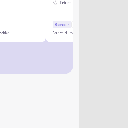
Erfurt
Remote
Bachelor
6 Semester
ickler
Fernstudium
Online Studium
Design