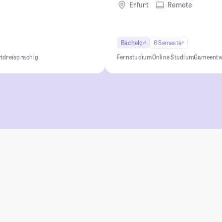
Erfurt
Remote
Bachelor
6 Semester
t
dreisprachig
Fernstudium
Online Studium
Gameentw