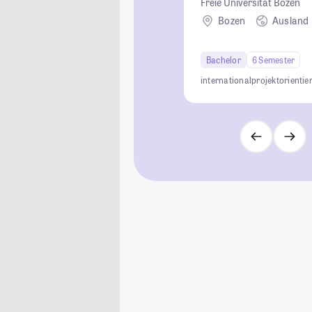
Freie Universität Bozen
Bozen
Ausland
Bachelor
6 Semester
international
projektorientier