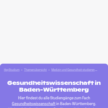
HeyStudium
Themenübersicht
Medizin und Gesundheit studieren
Gesund
Gesundheitswissenschaft in
Baden-Württemberg
Hier findest du alle Studiengänge zum Fach
Gesundheitswissenschaft
in Baden-Württemberg.