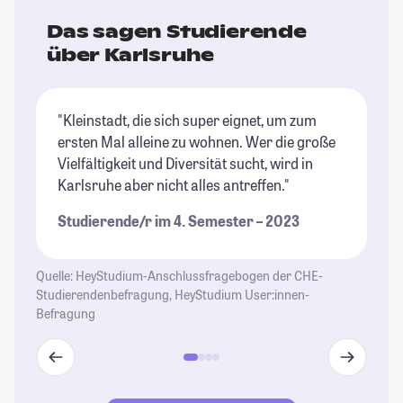
Das sagen Studierende
über Karlsruhe
"Kleinstadt, die sich super eignet, um zum
"D
ersten Mal alleine zu wohnen. Wer die große
so
Vielfältigkeit und Diversität sucht, wird in
mä
Karlsruhe aber nicht alles antreffen."
un
Studierende/r im 4. Semester – 2023
St
Quelle: HeyStudium-Anschlussfragebogen der CHE-
Studierendenbefragung, HeyStudium User:innen-
Befragung