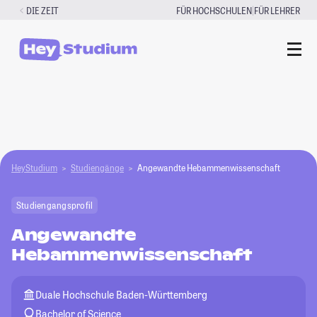
Zum
|
DIE ZEIT
FÜR HOCHSCHULEN
FÜR LEHRER
Inhalt
springen
HeyStudium
Studiengänge
Angewandte Hebammenwissenschaft
Studiengangsprofil
Angewandte
Hebammenwissenschaft
Duale Hochschule Baden-Württemberg
Bachelor of Science