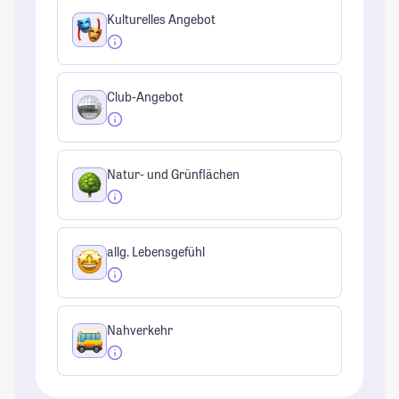
Kulturelles Angebot
Club-Angebot
Natur- und Grünflächen
allg. Lebensgefühl
Nahverkehr