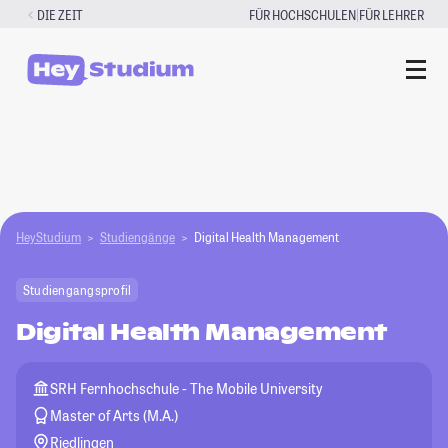
Zum
|
DIE ZEIT
FÜR HOCHSCHULEN
FÜR LEHRER
Inhalt
springen
HeyStudium
Studiengänge
Digital Health Management
Studiengangsprofil
Digital Health Management
SRH Fernhochschule - The Mobile University
Master of Arts (M.A.)
Riedlingen