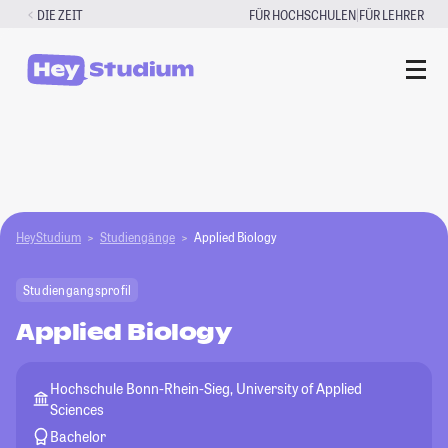
Zum
|
DIE ZEIT
FÜR HOCHSCHULEN
FÜR LEHRER
Inhalt
springen
HeyStudium
Studiengänge
Applied Biology
Studiengangsprofil
Applied Biology
Hochschule Bonn-Rhein-Sieg, University of Applied
Sciences
Bachelor