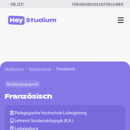
Zum
|
DIE ZEIT
FÜR HOCHSCHULEN
FÜR LEHRER
Inhalt
springen
HeyStudium
Studiengänge
Französisch
Studiengangsprofil
Französisch
Pädagogische Hochschule Ludwigsburg
Lehramt Sonderpädagogik (B.A.)
Ludwigsburg