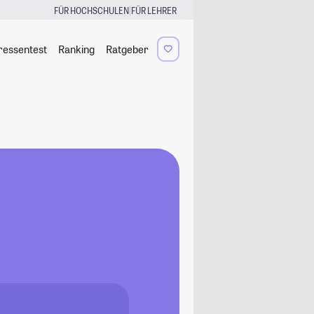
|
FÜR HOCHSCHULEN
FÜR LEHRER
ressentest
Ranking
Ratgeber