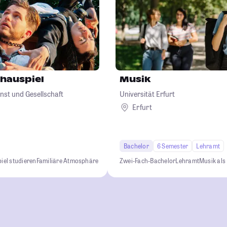
chauspiel
Musik
nst und Gesellschaft
Universität Erfurt
Erfurt
Bachelor
6 Semester
Lehramt
iel studieren
Familiäre Atmosphäre
Zwei-Fach-Bachelor
Lehramt
Musik als