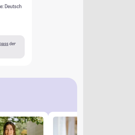
e: Deutsch
pass
der