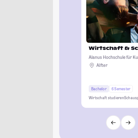
Wirtschaft & S
Alanus Hochschule für Ku
Alfter
Bachelor
6 Semester
Wirtschaft studieren
Schausp