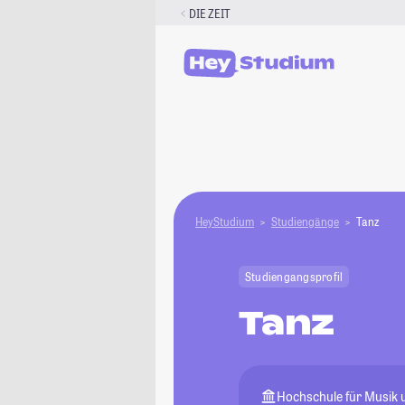
Zum
DIE ZEIT
Inhalt
springen
HeyStudium
Studiengänge
Tanz
Studiengangsprofil
Tanz
Hochschule für Musik