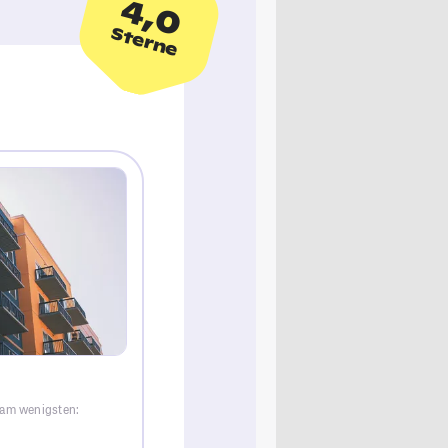
4,0
Sterne
 am wenigsten: