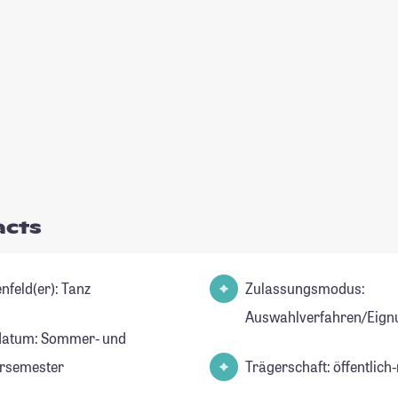
acts
Studienfeld(er): Tanz
Zulassungsmodus:
Auswahlverfahren/Eign
datum: Sommer- und
rsemester
Trägerschaft: öffentlich-