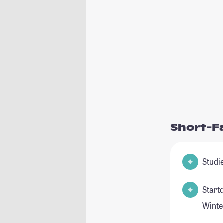
Short-F
Start
Winte