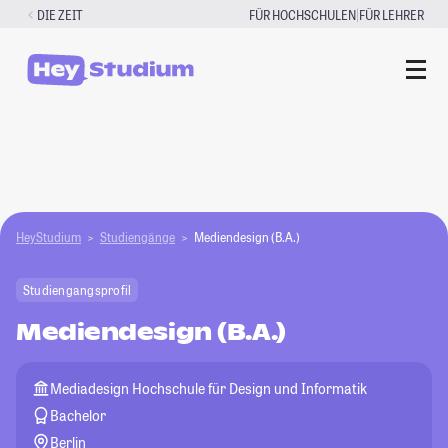
Zum
|
DIE ZEIT
FÜR HOCHSCHULEN
FÜR LEHRER
Inhalt
springen
HeyStudium
Studiengänge
Mediendesign (B.A.)
Studiengangsprofil
Mediendesign (B.A.)
Mediadesign Hochschule für Design und Informatik
Bachelor
Berlin