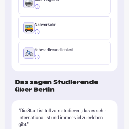
Nahverkehr
Fahrradfreundlichkeit
Das sagen Studierende
über Berlin
"Die Stadt ist toll zum studieren, das es sehr
"B
international ist und immer viel zu erleben
of
gibt."
St