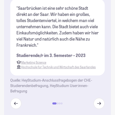
"Saarbrücken ist eine sehr schöne Stadt
"E
direkt an der Saar. Wir haben ein großes,
Mo
tolles Studentenviertel, in welchem man viel
or
unternehmen kann. Die Stadt bietet auch viele
ko
Einkaufsmöglichkeiten. Zudem haben wir hier
In
viel Natur und natürlich auch die Nähe zu
un
Frankreich."
Ko
Kl
Studierende/r im 3. Semester – 2023
🍻
Marketing Science
Sa
Hochschule für Technik und Wirtschaft des Saarlandes
wü
wo
Quelle: HeyStudium-Anschlussfragebogen der CHE-
Studierendenbefragung, HeyStudium User:innen-
St
Befragung