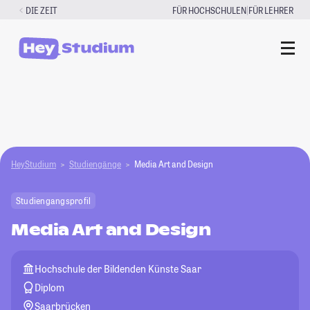
Zum
|
DIE ZEIT
FÜR HOCHSCHULEN
FÜR LEHRER
Inhalt
springen
HeyStudium
Studiengänge
Media Art and Design
Studiengangsprofil
Media Art and Design
Hochschule der Bildenden Künste Saar
Diplom
Saarbrücken