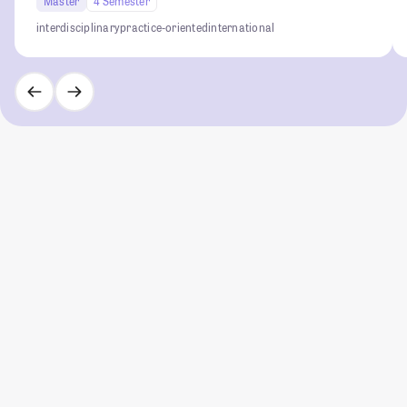
Master
4 Semester
interdisciplinary
practice-oriented
international