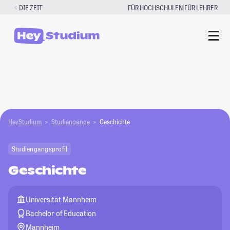
Zum
|
DIE ZEIT
FÜR HOCHSCHULEN
FÜR LEHRER
Inhalt
springen
HeyStudium
Studiengänge
Geschichte
Studiengangsprofil
Geschichte
Universität Mannheim
Bachelor of Education
Mannheim