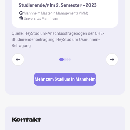
ke
Studierende/r im 2. Semester – 2023
ab
Mannheim Master in Management (MMM)
Fr
Universität Mannheim
St
Quelle: HeyStudium-Anschlussfragebogen der CHE-
Studierendenbefragung, HeyStudium User:innen-
Befragung
Mehr zum Studium in Mannheim
Kontakt