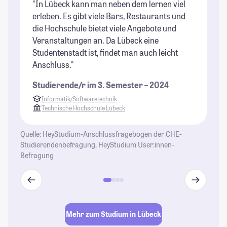
"In Lübeck kann man neben dem lernen viel
"K
erleben. Es gibt viele Bars, Restaurants und
gu
die Hochschule bietet viele Angebote und
Do
Veranstaltungen an. Da Lübeck eine
Be
Studentenstadt ist, findet man auch leicht
St
Anschluss."
Studierende/r im 3. Semester – 2024
Informatik/Softwaretechnik
Technische Hochschule Lübeck
Quelle: HeyStudium-Anschlussfragebogen der CHE-
Studierendenbefragung, HeyStudium User:innen-
Befragung
Mehr zum Studium in Lübeck