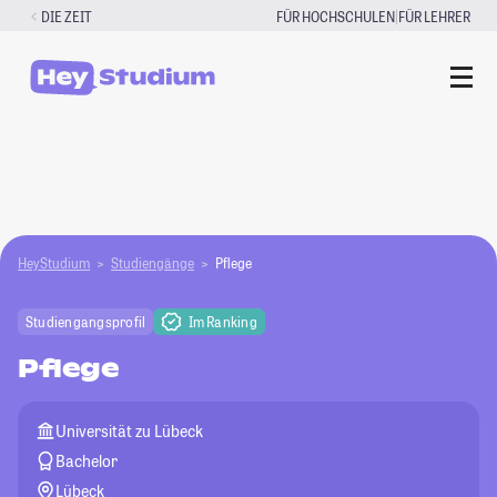
Zum
|
DIE ZEIT
FÜR HOCHSCHULEN
FÜR LEHRER
Inhalt
springen
HeyStudium
Studiengänge
Pflege
Studiengangsprofil
Im Ranking
Pflege
Universität zu Lübeck
Bachelor
Lübeck