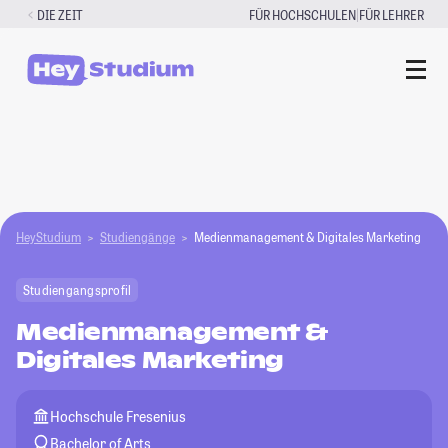
Zum
|
DIE ZEIT
FÜR HOCHSCHULEN
FÜR LEHRER
Inhalt
springen
HeyStudium
Studiengänge
Medienmanagement & Digitales Marketing
Studiengangsprofil
Medienmanagement &
Digitales Marketing
Hochschule Fresenius
Bachelor of Arts