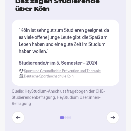
Das sagen Studierende
über Köln
"Köln ist sehr gut zum Studieren geeignet, da
"K
es viele offene junge Leute gibt, die Spaß am
du
Leben haben und eine gute Zeit im Studium
ma
haben wollen."
ma
Du
Studierende/r im 5. Semester – 2024
je
Sport und Gesundheit in Prävention und Therapie
Be
Deutsche Sporthochschule Köln
Ei
fr
Quelle: HeyStudium-Anschlussfragebogen der CHE-
Bl
Studierendenbefragung, HeyStudium User:innen-
Befragung
St