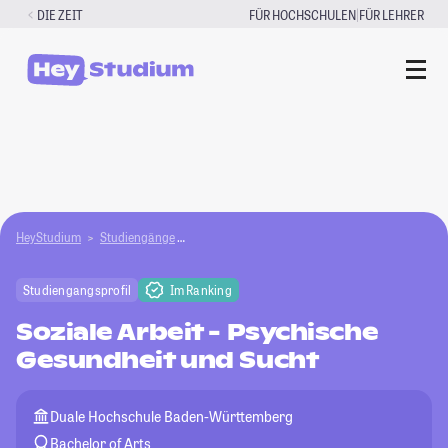
Zum
|
DIE ZEIT
FÜR HOCHSCHULEN
FÜR LEHRER
Inhalt
springen
HeyStudium
Studiengänge
Soziale Arbeit - Psychische Gesundheit und Suc
Studiengangsprofil
Im Ranking
Soziale Arbeit - Psychische
Gesundheit und Sucht
Duale Hochschule Baden-Württemberg
Bachelor of Arts