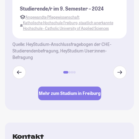
Studierende/r im 9. Semester – 2024
St
Angewandte Pflegewissenschaft
Katholische Hochschule Freiburg, staatlich anerkannte
Hochschule - Catholic University of Applied Sciences
Quelle: HeyStudium-Anschlussfragebogen der CHE-
Studierendenbefragung, HeyStudium User:innen-
Befragung
Mehr zum Studium in Freiburg
Kontakt