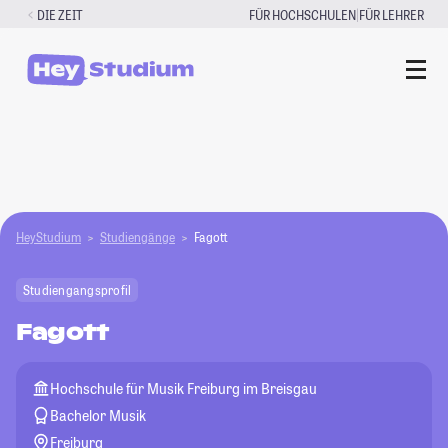
Zum
|
DIE ZEIT
FÜR HOCHSCHULEN
FÜR LEHRER
Inhalt
springen
HeyStudium
Studiengänge
Fagott
Studiengangsprofil
Fagott
Hochschule für Musik Freiburg im Breisgau
Bachelor Musik
Freiburg