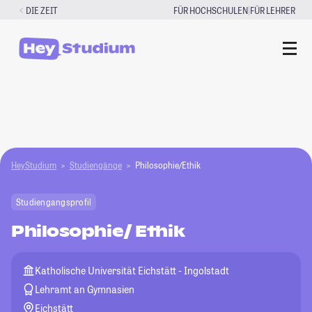
Zum
|
DIE ZEIT
FÜR HOCHSCHULEN
FÜR LEHRER
Inhalt
springen
HeyStudium
Studiengänge
Philosophie/Ethik
Studiengangsprofil
Philosophie/ Ethik
Katholische Universität Eichstätt - Ingolstadt
Lehramt an Gymnasien
Eichstätt