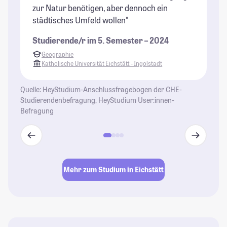
zur Natur benötigen, aber dennoch ein
ke
städtisches Umfeld wollen"
is
wa
Studierende/r im 5. Semester – 2024
Na
Geographie
St
Katholische Universität Eichstätt - Ingolstadt
Quelle: HeyStudium-Anschlussfragebogen der CHE-
Studierendenbefragung, HeyStudium User:innen-
Befragung
Mehr zum Studium in Eichstätt