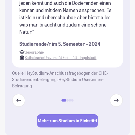
jeden kennt und auch die Dozierenden einen
ei
kennen und mit dem Namen ansprechen. Es
St
ist klein und überschaubar, aber bietet alles
ni
was man braucht und zudem eine schöne
Sh
Natur."
me
eh
Studierende/r im 5. Semester – 2024
sp
Geographie
si
Katholische Universität Eichstätt - Ingolstadt
pa
Na
Quelle: HeyStudium-Anschlussfragebogen der CHE-
fü
Studierendenbefragung, HeyStudium User:innen-
in
Befragung
Ge
üb
ma
St
Mehr zum Studium in Eichstätt