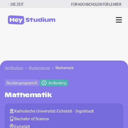
Zum
|
DIE ZEIT
FÜR HOCHSCHULEN
FÜR LEHRER
Inhalt
springen
HeyStudium
Studiengänge
Mathematik
Studiengangsprofil
Im Ranking
Mathematik
Katholische Universität Eichstätt - Ingolstadt
Bachelor of Science
Eichstätt