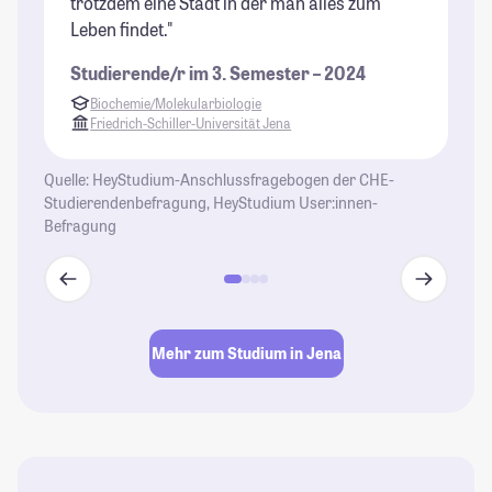
trotzdem eine Stadt in der man alles zum
is
Leben findet."
St
Studierende/r im 3. Semester – 2024
Biochemie/Molekularbiologie
Friedrich-Schiller-Universität Jena
Quelle: HeyStudium-Anschlussfragebogen der CHE-
Studierendenbefragung, HeyStudium User:innen-
Befragung
Mehr zum Studium in Jena