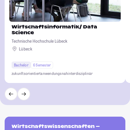
Wirtschaftsinformatik/ Data
Science
Technische Hochschule Lübeck
Lübeck
Bachelor
6 Semester
zukunftsorientiert
anwendungsnah
interdisziplinär
Wirtschaftswissenschaften –