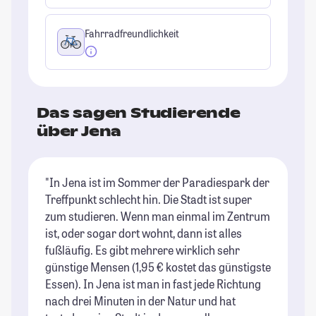
Fahrradfreundlichkeit
Das sagen Studierende
über Jena
"In Jena ist im Sommer der Paradiespark der
"I
Treffpunkt schlecht hin. Die Stadt ist super
ke
zum studieren. Wenn man einmal im Zentrum
An
ist, oder sogar dort wohnt, dann ist alles
ve
fußläufig. Es gibt mehrere wirklich sehr
He
günstige Mensen (1,95 € kostet das günstigste
ma
Essen). In Jena ist man in fast jede Richtung
un
nach drei Minuten in der Natur und hat
ge