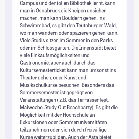
Campus und der tollen Bibliothek lernt, kann
St
man in Osnabrück die Kneipen unsicher
ma
machen, man kann Bouldern gehen, ins
ma
Schwimmbad, es gibt den Teutoburger Wald,
St
wo man wandern oder spazieren gehen kann.
Viele Studis sitzen im Sommer in den Parks
oder im Schlossgarten. Die Innenstadt bietet
viele Einkaufsmöglichkeiten und
Gastronomie, aber auch durch das
Kultursemesterticket kann man umsonst ins
Theater gehen, oder Kunst und
Musikschulkurse besuchen. Besonders das
Sommersemester ist geprägt von
Veranstaltungen ( z.B. das Terrassenfest,
Maiwoche, Study-Out Beachparty). Es gibt die
Möglichkeit mit der Hochschule an
Exkursionen oder Sommeruniversitäten
teilzunehmen oder sich durch freiwillige
Kurse weiterzubilden. Auch der Asta bietet