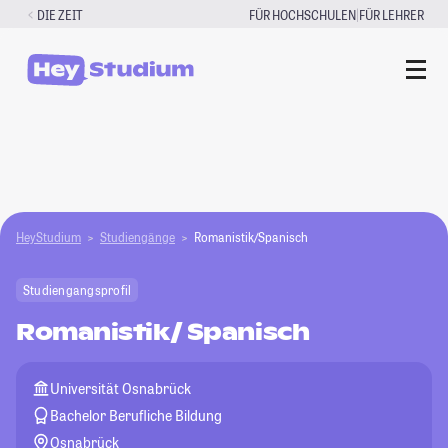
Zum
|
DIE ZEIT
FÜR HOCHSCHULEN
FÜR LEHRER
Inhalt
springen
HeyStudium
Studiengänge
Romanistik/Spanisch
Studiengangsprofil
Romanistik/ Spanisch
Universität Osnabrück
Bachelor Berufliche Bildung
Osnabrück