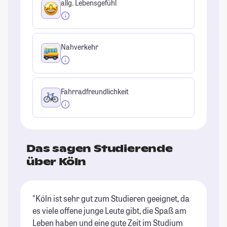
allg. Lebensgefühl
Nahverkehr
Fahrradfreundlichkeit
Das sagen Studierende
über Köln
"Köln ist sehr gut zum Studieren geeignet, da
"K
es viele offene junge Leute gibt, die Spaß am
du
Leben haben und eine gute Zeit im Studium
ma