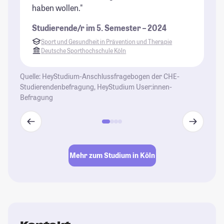
haben wollen."
ma
Du
Studierende/r im 5. Semester – 2024
je
Sport und Gesundheit in Prävention und Therapie
Be
Deutsche Sporthochschule Köln
Ei
fr
Quelle: HeyStudium-Anschlussfragebogen der CHE-
Bl
Studierendenbefragung, HeyStudium User:innen-
Befragung
St
Mehr zum Studium in Köln