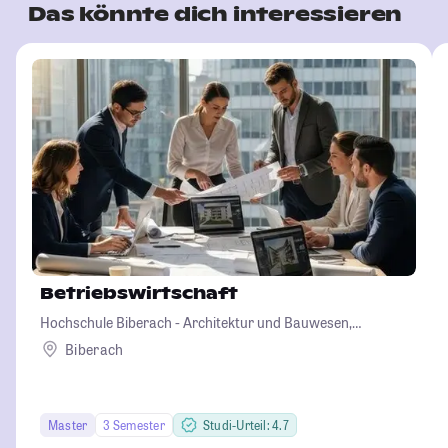
Das könnte dich interessieren
Betriebswirtschaft
Hochschule Biberach - Architektur und Bauwesen,
Betriebswirtschaft und Biotechnologie
Biberach
Master
3 Semester
Studi-Urteil: 4.7