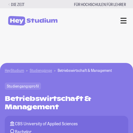
Zum
|
DIE ZEIT
FÜR HOCHSCHULEN
FÜR LEHRER
Inhalt
springen
HeyStudium
Studiengänge
Betriebswirtschaft & Management
Studiengangsprofil
Betriebswirtschaft &
Management
CBS University of Applied Sciences
Bachelor